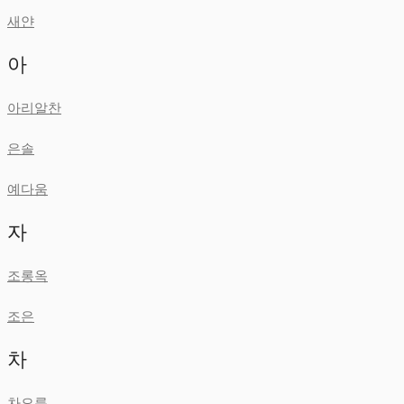
새얀
아
아리알찬
은솔
예다움
자
조롱옥
조은
차
차오름