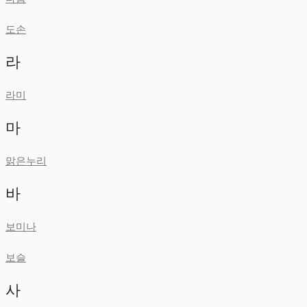
도손
라
라미
마
맑은누리
바
보미나
보슬
사