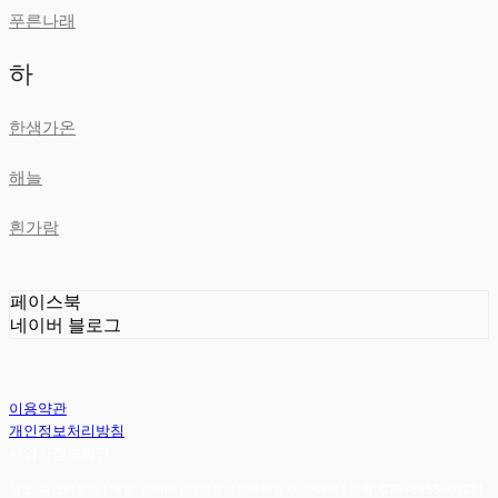
푸른나래
하
한샘가온
해늘
흰가람
페이스북
네이버 블로그
이용약관
개인정보처리방침
사업자정보확인
상호: 홈그라운드 | 대표: 안아라 | 개인정보관리책임자: 안아라 | 전화: 070-8955-0127 |