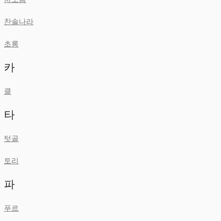
찬솔나라
초롱
카
클
타
텃골
토리
파
푸르