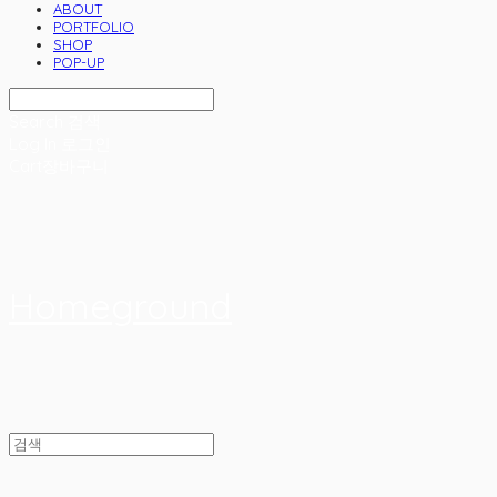
ABOUT
PORTFOLIO
SHOP
POP-UP
Search
검색
Log In
로그인
Cart
장바구니
Homeground