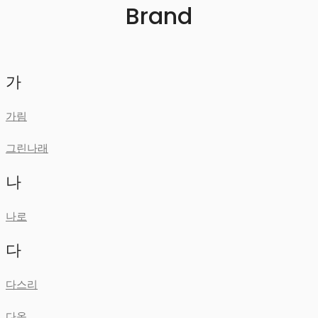
Brand
가
가림
그린나래
나
나로
다
다스리
다옴